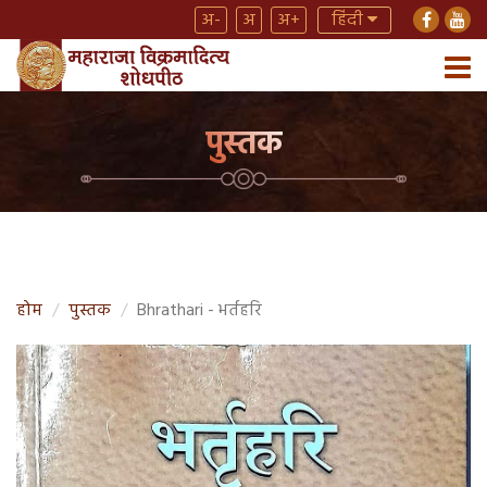
अ-
अ
अ+
हिंदी
पुस्तक
होम
पुस्तक
Bhrathari - भर्तहरि