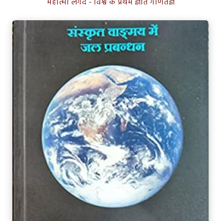
महात्मा लगद - विश्व के प्रथम ज्ञात गणितज्ञ