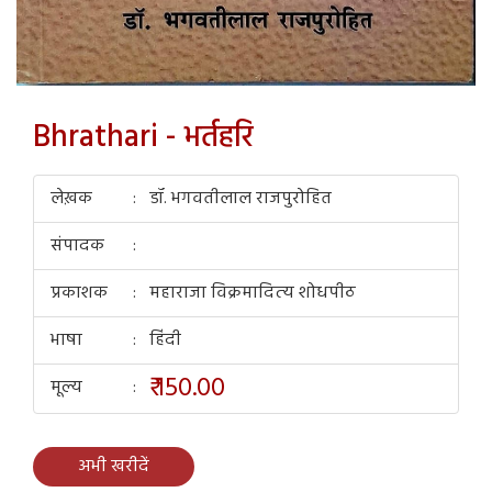
Bhrathari - भर्तहरि
लेख़क
डॉ. भगवतीलाल राजपुरोहित
संपादक
प्रकाशक
महाराजा विक्रमादित्‍य शोधपीठ
भाषा
हिंदी
₹ 150.00
मूल्य
अभी खरीदें