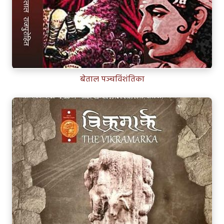
बेताल पञ्चविंशंतिका