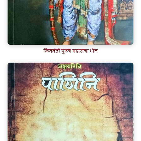
किंवदंती पुरुष महाराजा भोज