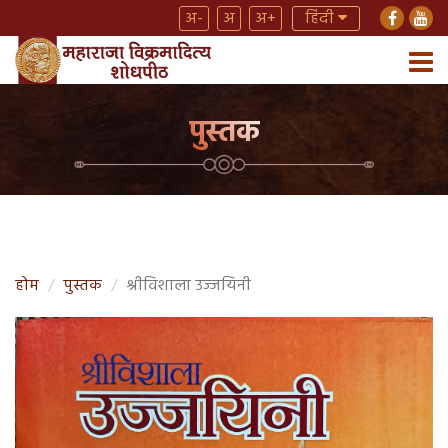
अ-
अ
अ+
हिंदी
पुस्तक
होम
पुस्तक
श्रीविशाला उज्जयिनी