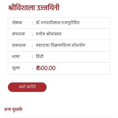
श्रीविशाला उज्जयिनी
लेख़क
डॉ. भगवतीलाल राजपुरोहित
संपादक
मनोज श्रीवास्तव
प्रकाशक
महाराजा विक्रमादित्‍य शोधपीठ
भाषा
हिंदी
₹ 600.00
मूल्य
अभी खरीदें
अन्य पुस्तकें